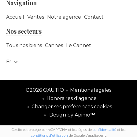
Navigation
Accueil
Ventes
Notre agence
Contact
Nos secteurs
Tous nos biens
Cannes
Le Cannet
Fr
©2026 QAUTIO
Mentions légales
Honoraires d'agence
Changer ses préférences cookies
Design by
Apimo™
Ce site est protégé par reCAPTCHA et les règles de
confidentialité
et les
conditions d'utilisation
de Google s'appliquent.