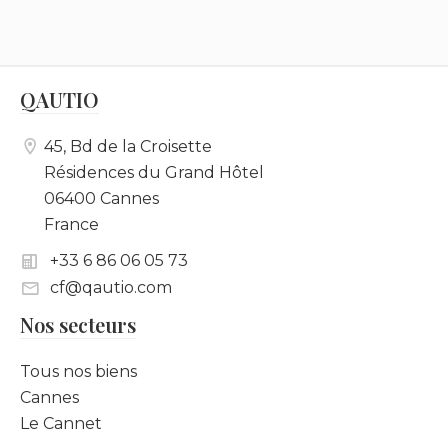
un studio de c
forts • Design scandinave
moderne – 
chaleureux
intemporelle. • Hauteu
QAUTIO
45, Bd de la Croisette
Résidences du Grand Hôtel
06400 Cannes
France
+33 6 86 06 05 73
cf@qautio.com
Nos secteurs
Tous nos biens
Cannes
Le Cannet