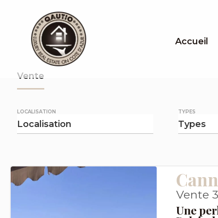
Accueil
Vente
LOCALISATION
TYPES
Localisation
Types
Cann
Vente 3
Une perl