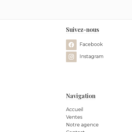
ette taille. Points
minimaliste et
, à l’élégance
rs sous
Suivez-nous
plafond & gran ...
Facebook
Instagram
Navigation
Accueil
Ventes
Notre agence