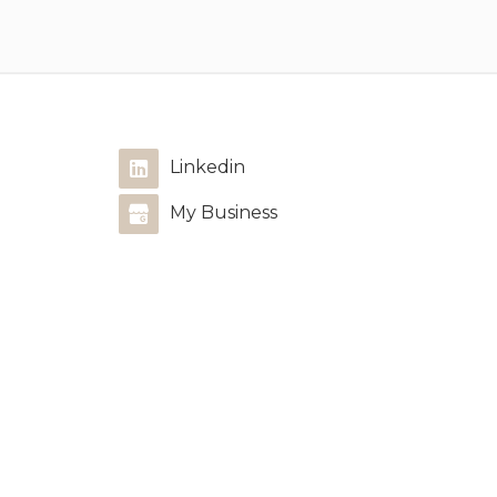
and 4 kitchens in total pour les
appartements. entièrement
rénovés, équipés, meublés idéal
pour de la location courte
durée. Climatisation, double
vitrages, ...
Linkedin
My Business